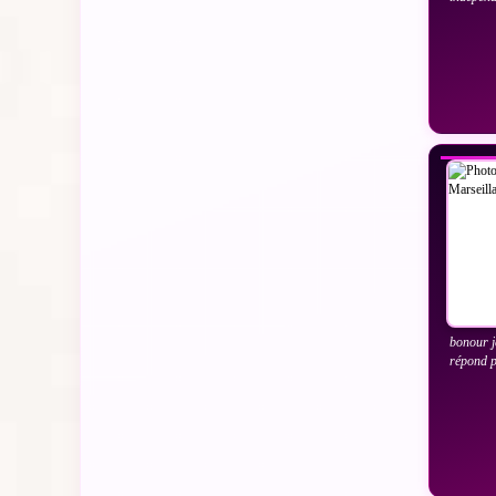
VO
bonour j
répond p
VO