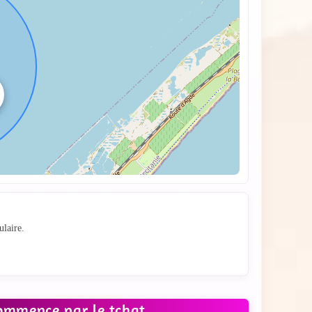
e
ulaire.
commence par le tchat