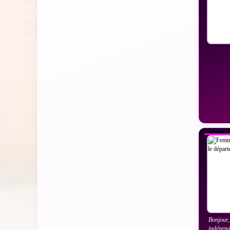
VO
Bonjour,
indépend