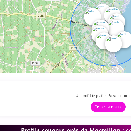
Ta zone cougar local
Un profil te plaît ? Passe au form
Tenter ma chance
Profils cougars près de Marseillan : 