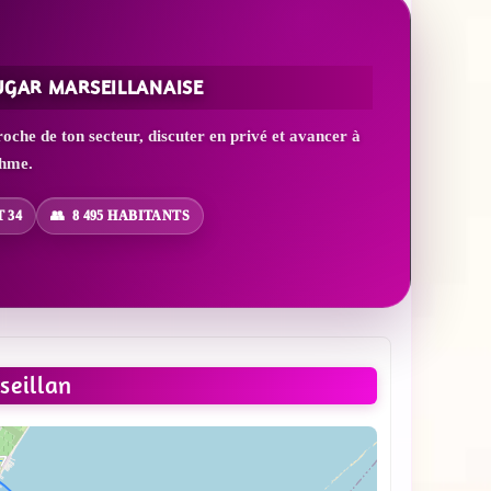
UGAR MARSEILLANAISE
che de ton secteur, discuter en privé et avancer à
thme.
 34
8 495 HABITANTS
eillan