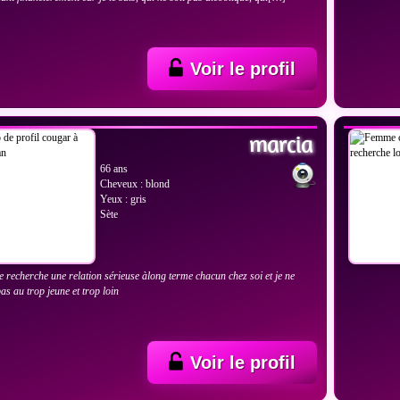
Voir le profil
IR LES PHOTOS
VOIR
marcia
66 ans
Cheveux : blond
Yeux : gris
Sète
e recherche une relation sérieuse àlong terme chacun chez soi et je ne
as au trop jeune et trop loin
Voir le profil
IR LES PHOTOS
VOIR