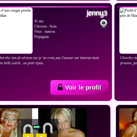
jenny3
41 ans
Cheveux : brun
Yeux : marron
Perpignan
cherche rien de sérieux car je 'ne crois pas l'amour sur internet mais
Cherche rie
e belle soirée...un petit repas...
prouver, jus
Voir le profil