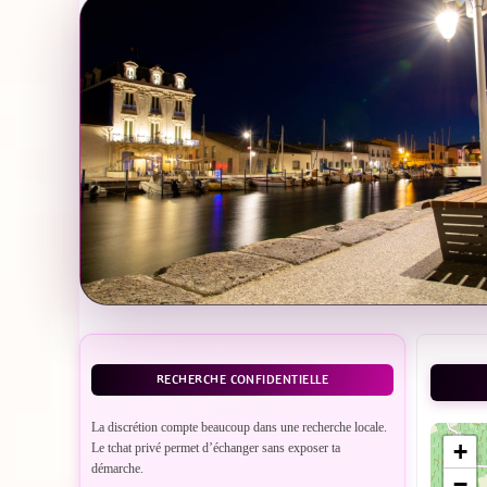
RECHERCHE CONFIDENTIELLE
La discrétion compte beaucoup dans une recherche locale.
+
Le tchat privé permet d’échanger sans exposer ta
démarche.
−