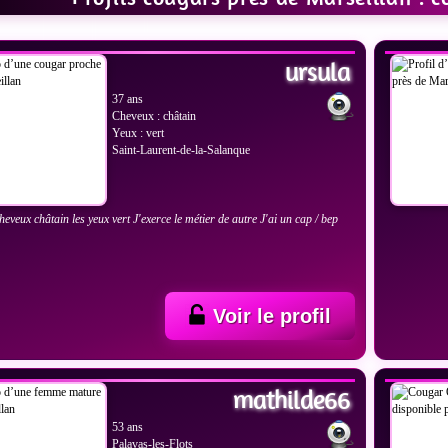
IR LES PHOTOS
VOIR
ursula
37 ans
Cheveux : châtain
Yeux : vert
Saint-Laurent-de-la-Salanque
cheveux châtain les yeux vert J'exerce le métier de autre J'ai un cap / bep
Voir le profil
IR LES PHOTOS
VOIR
mathilde66
53 ans
Palavas-les-Flots