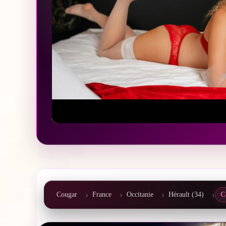
Cougar
France
Occitanie
Hérault (34)
C