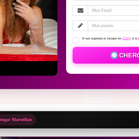
Je suis majeur(e) et j'accepte les
CGUV
et la
CHER
ougar Marseillan