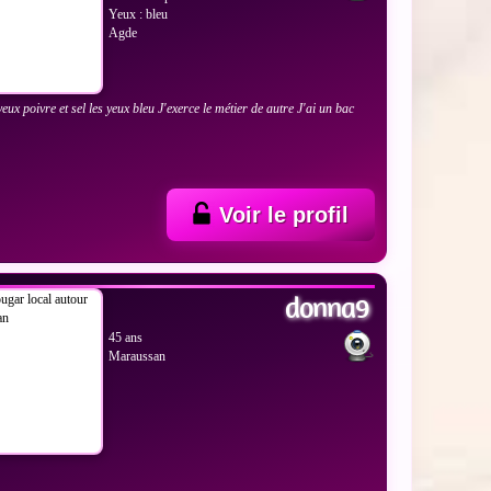
Yeux : bleu
Agde
veux poivre et sel les yeux bleu J'exerce le métier de autre J'ai un bac
Voir le profil
 LES PHOTOS
donna9
45 ans
Maraussan