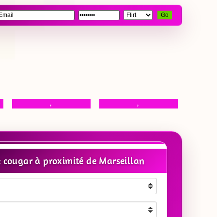
Go
,
,
cougar à proximité de Marseillan