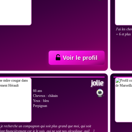
J'ai les che
+ 6 et plus
Voir le profil
IR LES PHOTOS
VOIR
jolie
66 ans
Cheveux : châtain
Yeux : bleu
Perpignan
 je recherche un compagnon qui soit plus grand que moi, qui soit
ant financièrement car je le suis, qui ne soit pas alcoolique, qui[…]