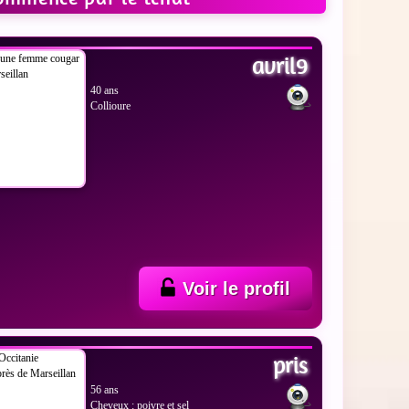
 LES PHOTOS
avril9
40 ans
Collioure
Voir le profil
 LES PHOTOS
pris
56 ans
Cheveux : poivre et sel