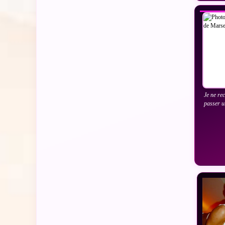
Je ne re
passer un