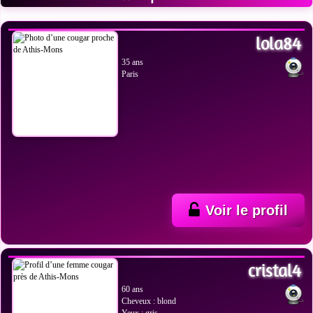
VOIR LES PHOTOS
lola84
35 ans
Paris
Voir le profil
VOIR LES PHOTOS
cristal4
60 ans
Cheveux : blond