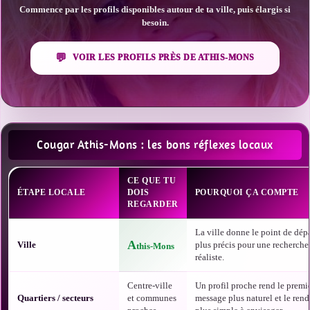
Commence par les profils disponibles autour de ta ville, puis élargis si
besoin.
VOIR LES PROFILS PRÈS DE ATHIS-MONS
Cougar Athis-Mons : les bons réflexes locaux
CE QUE TU
ÉTAPE LOCALE
DOIS
POURQUOI ÇA COMPTE
REGARDER
La ville donne le point de dépa
A
Ville
plus précis pour une recherche
this-Mons
réaliste.
Centre-ville
Un profil proche rend le premi
Quartiers / secteurs
et communes
message plus naturel et le ren