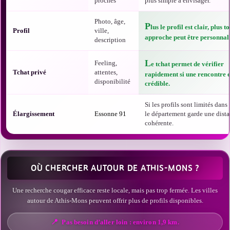
proches
plus simple à envisager.
Photo, âge,
P
lus le profil est clair, plus t
Profil
ville,
approche peut être personnali
description
L
Feeling,
e tchat permet de vérifier
Tchat privé
attentes,
rapidement si une rencontre e
disponibilité
crédible.
Si les profils sont limités dans t
Élargissement
Essonne 91
le département garde une dist
cohérente.
OÙ CHERCHER AUTOUR DE ATHIS-MONS ?
Une recherche cougar efficace reste locale, mais pas trop fermée. Les villes
autour de Athis-Mons peuvent offrir plus de profils disponibles.
Pas besoin d’aller loin : environ 1,9 km.