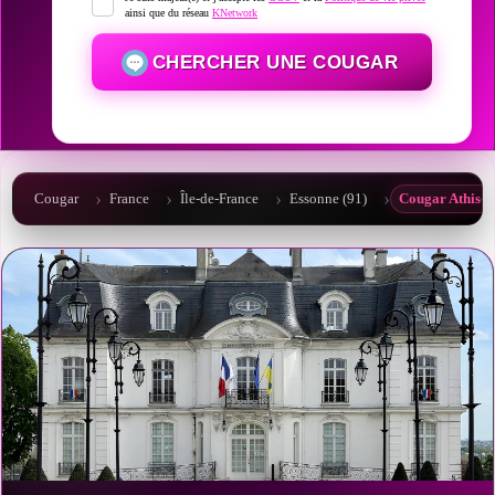
ainsi que du réseau
KNetwork
CHERCHER UNE COUGAR
Cougar
France
Île-de-France
Essonne (91)
Cougar Athis-