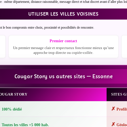
: même département, distance raisonnable, message direct et tchat discret avant d’aller plus loi
UTILISER LES VILLES VOISINES
nt le bon compromis entre choix, proximité et possibilités de rencontre.
Premier contact
s
Un premier message clair et respectueux fonctionne mieux qu’une
approche trop directe ou copiée-collée.
Cougar Story vs autres sites — Essonne
OUGAR STORY
SITES 
✓
✗
100% dédié
Profil
✓
✗
Toutes les villes +5 000 hab.
Géoloc