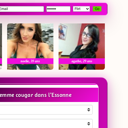
Go
noelie
,
39 ans
agathe
,
29 ans
femme cougar dans l’Essonne