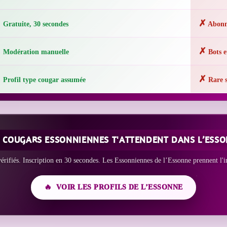
✓
✗
Gratuite, 30 secondes
Abonn
✓
✗
Modération manuelle
Bots e
✓
✗
Profil type cougar assumée
Rare su
 COUGARS ESSONNIENNES T'ATTENDENT DANS L’ESS
vérifiés. Inscription en 30 secondes. Les Essonniennes de l’Essonne prennent l'in
VOIR LES PROFILS DE L’ESSONNE