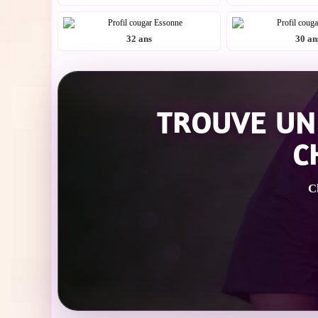
32 ans
30 an
TROUVE UN
C
Ch