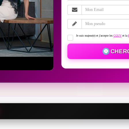
Je suis majeur(e) et j'accepte les
CGUV
et la
CHER