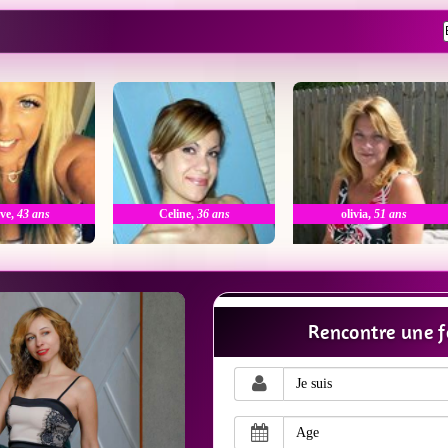
ve
,
43 ans
Celine
,
36 ans
olivia
,
51 ans
Rencontre une 