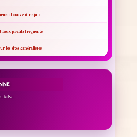
ement souvent requis
t faux profils fréquents
r les sites généralistes
ONNE
itiative.