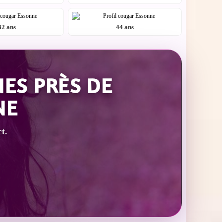
32 ans
44 ans
ES PRÈS DE
NE
ct.