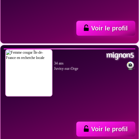
Voir le profil
VOIR LES PHOTOS
mignon5
34 ans
Juvisy-sur-Orge
Voir le profil
VOIR LES PHOTOS