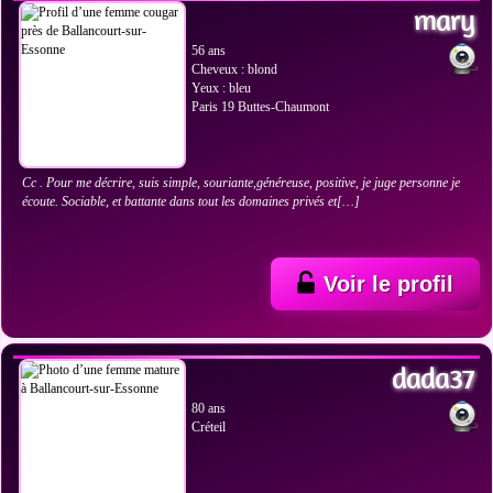
mary
56 ans
Cheveux : blond
Yeux : bleu
Paris 19 Buttes-Chaumont
Cc . Pour me décrire, suis simple, souriante,généreuse, positive, je juge personne je
écoute. Sociable, et battante dans tout les domaines privés et[…]
Voir le profil
VOIR LES PHOTOS
dada37
80 ans
Créteil