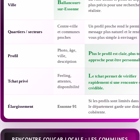
B
allancourt-
Ville
plus précis pour une recherch
sur-Essonne
réaliste.
Centre-ville
Un profil proche rend le premi
Quartiers / secteurs
et communes
message plus naturel et le ren
proches
vous plus simple à envisager.
Photo, âge,
P
lus le profil est clair, plus t
Profil
ville,
approche peut être personnal
description
L
Feeling,
e tchat permet de vérifier
Tchat privé
attentes,
rapidement si une rencontre e
disponibilité
crédible.
Si les profils sont limités dans 
Élargissement
Essonne 91
le département garde une dist
cohérente.
RENCONTRE COUGAR LOCALE : LES COMMUNES