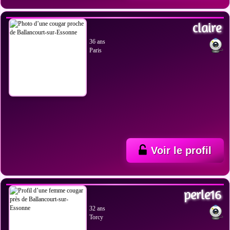
claire
36 ans
Paris
Voir le profil
VOIR LES PHOTOS
perle16
32 ans
Torcy