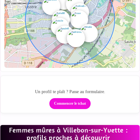
Des profils proches sur la carte
Un profil te plaît ? Passe au formulaire.
Commencer le tchat
Femmes mûres à Villebon-sur-Yvette :
profils proches à découvrir