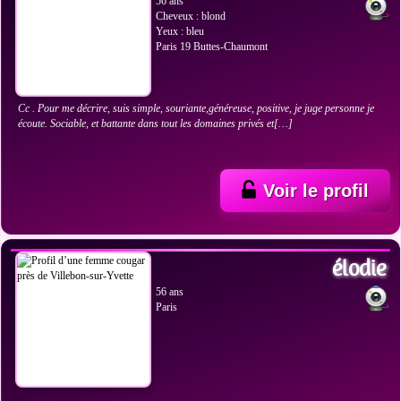
56 ans
Cheveux : blond
Yeux : bleu
Paris 19 Buttes-Chaumont
Cc . Pour me décrire, suis simple, souriante,généreuse, positive, je juge personne je
écoute. Sociable, et battante dans tout les domaines privés et[…]
Voir le profil
VOIR LES PHOTOS
élodie
56 ans
Paris