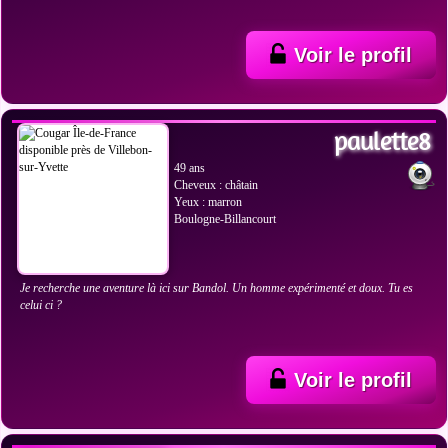
Voir le profil
VOIR LES PHOTOS
paulette8
49 ans
Cheveux : châtain
Yeux : marron
Boulogne-Billancourt
Je recherche une aventure là ici sur Bandol. Un homme expérimenté et doux. Tu es
celui ci ?
Voir le profil
VOIR LES PHOTOS