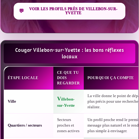
VOIR LES PROFILS PRÈS DE VILLEBON-SUR-
YVETTE
Cougar Villebon-sur-Yvette : les bons réflexes
locaux
CE QUE TU
ÉTAPE LOCALE
DOIS
POURQUOI ÇA COMPTE
REGARDER
La ville donne le point de dépa
V
illebon-
Ville
plus précis pour une recherche
sur-Yvette
réaliste.
Secteurs
Un profil proche rend le premi
Quartiers / secteurs
proches et
message plus naturel et le ren
zones actives
plus simple à envisager.