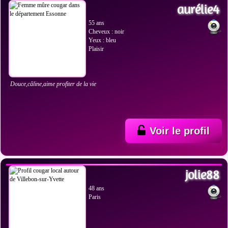
aurélie4
55 ans
Cheveux : noir
Yeux : bleu
Plaisir
Douce,câline,aime profiter de la vie
Voir le profil
VOIR LES PHOTOS
jolie88
48 ans
Paris