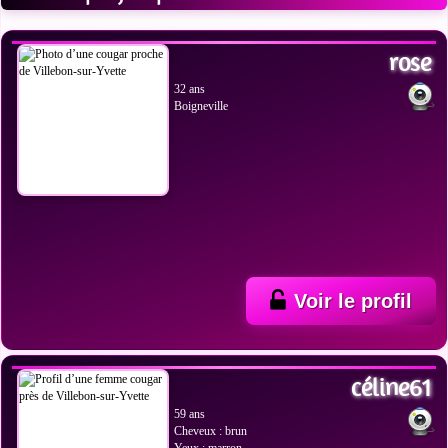
VOIR LES PHOTOS
rose
32 ans
Boigneville
Voir le profil
VOIR LES PHOTOS
céline61
59 ans
Cheveux : brun