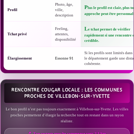
Photo, âge,
P
lus le profil est clair, plus t
Profil
ville,
approche peut être personnali
description
L
Feeling,
e tchat permet de vérifier
Tchat privé
attentes,
rapidement si une rencontre e
disponibilité
crédible.
Si les profils sont limités dans t
Élargissement
Essonne 91
le département garde une dist
cohérente.
RENCONTRE COUGAR LOCALE : LES COMMUNES
PROCHES DE VILLEBON-SUR-YVETTE
Le bon profil n’est pas toujours exactement à Villebon-sur-Yvette. Les villes
proches permettent d’élargir la recherche tout en restant dans un rayon
réaliste.
Ton secteur proche commence vers 2,1 km.