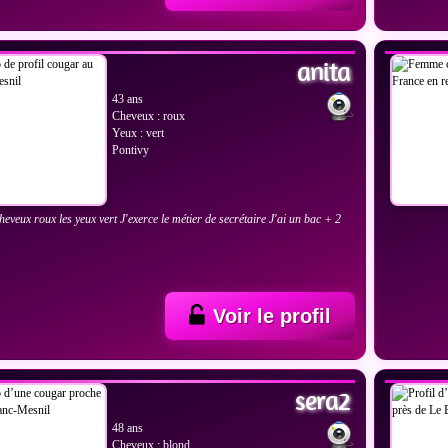
IR LES PHOTOS
VOIR
anita
43 ans
Cheveux : roux
Yeux : vert
Pontivy
cheveux roux les yeux vert J'exerce le métier de secrétaire J'ai un bac + 2
Voir le profil
IR LES PHOTOS
VOIR
sera2
48 ans
Cheveux : blond