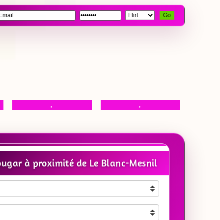
Go
,
,
ugar à proximité de Le Blanc-Mesnil