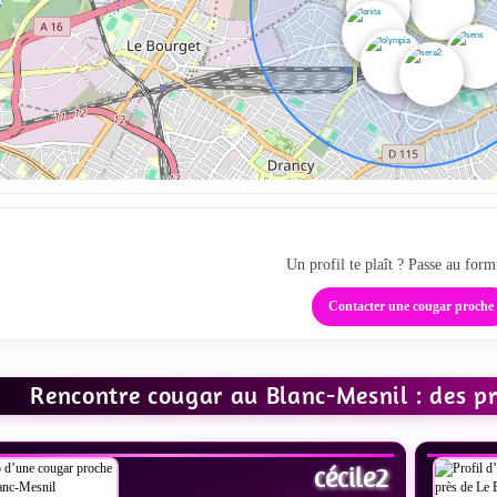
Passe de la carte au tc
Un profil te plaît ? Passe au form
Contacter une cougar proche
Rencontre cougar au Blanc-Mesnil : des pr
IR LES PHOTOS
VOIR
cécile2