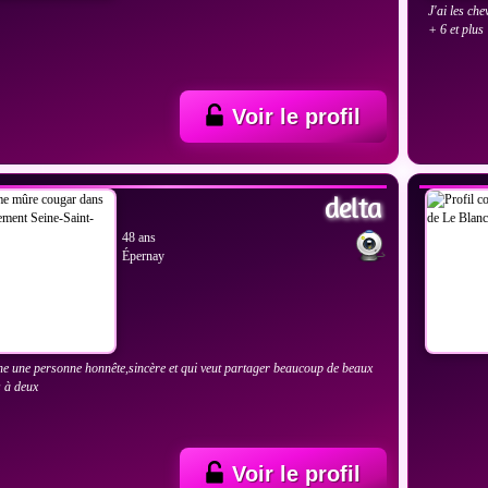
J'ai les che
+ 6 et plus
Voir le profil
VOIR
IR LES PHOTOS
delta
48 ans
Épernay
he une personne honnête,sincère et qui veut partager beaucoup de beaux
 à deux
Voir le profil