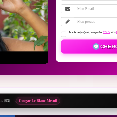
Je suis majeur(e) et j'accepte les
CGUV
et la
CHER
is (93)
Cougar Le Blanc-Mesnil