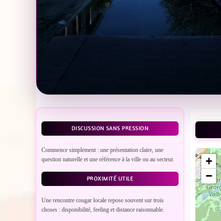
DISCUSSION SANS PRESSION
Commence simplement : une présentation claire, une
+
question naturelle et une référence à la ville ou au secteur.
−
PROXIMITÉ UTILE
Une rencontre cougar locale repose souvent sur trois
choses : disponibilité, feeling et distance raisonnable.