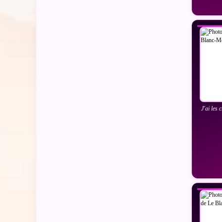
VO
J'ai les 
VO