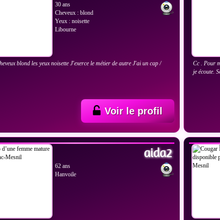
30 ans
Cheveux : blond
Yeux : noisette
Libourne
cheveux blond les yeux noisette J'exerce le métier de autre J'ai un cap /
Cc . Pour m
je écoute. 
Voir le profil
IR LES PHOTOS
VOIR
aida2
62 ans
Hanvoile