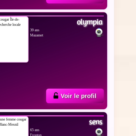
 LES PHOTOS
olympia
39 ans
Mazamet
Voir le profil
 LES PHOTOS
sens
65 ans
Fronton