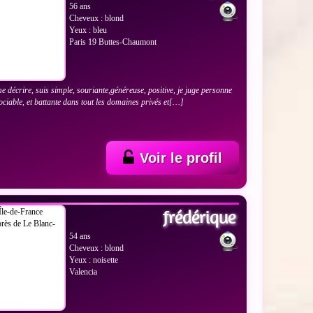
56 ans
Cheveux : blond
Yeux : bleu
Paris 19 Buttes-Chaumont
e décrire, suis simple, souriante,généreuse, positive, je juge personne
Sociable, et battante dans tout les domaines privés et[…]
Voir le profil
 LES PHOTOS
frédérique
54 ans
Cheveux : blond
Yeux : noisette
Valencia