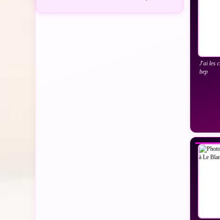
J'ai les 
bep
VO