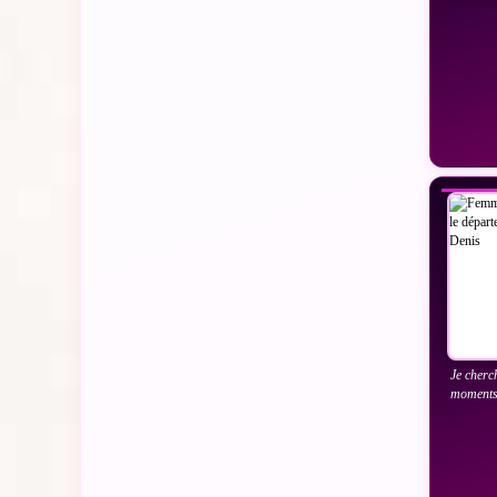
VO
Je cherc
moments