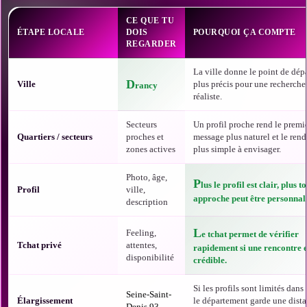
CE QUE TU
ÉTAPE LOCALE
DOIS
POURQUOI ÇA COMPTE
REGARDER
La ville donne le point de dépa
D
Ville
plus précis pour une recherche
rancy
réaliste.
Secteurs
Un profil proche rend le premi
Quartiers / secteurs
proches et
message plus naturel et le ren
zones actives
plus simple à envisager.
Photo, âge,
P
lus le profil est clair, plus t
Profil
ville,
approche peut être personnali
description
L
Feeling,
e tchat permet de vérifier
Tchat privé
attentes,
rapidement si une rencontre e
disponibilité
crédible.
Si les profils sont limités dans t
Seine-Saint-
Élargissement
le département garde une dist
Denis 93