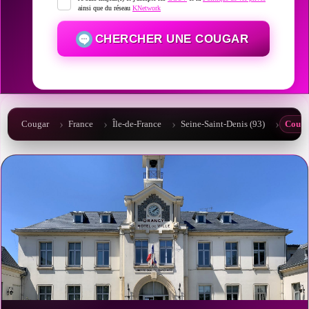
ainsi que du réseau
KNetwork
CHERCHER UNE COUGAR
Cougar
France
Île-de-France
Seine-Saint-Denis (93)
Couga