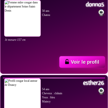
donna5
50 ans
Chatou
Je mesure 157 cm
Voir le profil
VOIR LES PHOTOS
esther26
54 ans
Cheveux : châtain
Yeux : bleu
Maincy