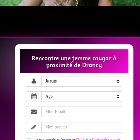
Rencontre une femme cougar à
proximité de Drancy
Je suis majeur(e) et j'accepte les
CGUV
et la
Politique de vie privée