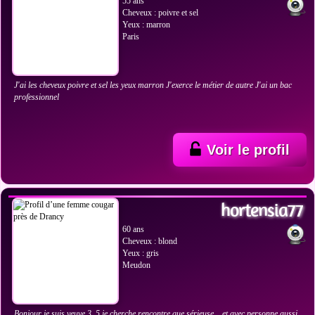
55 ans
Cheveux : poivre et sel
Yeux : marron
Paris
J'ai les cheveux poivre et sel les yeux marron J'exerce le métier de autre J'ai un bac
professionnel
Voir le profil
VOIR LES PHOTOS
hortensia77
60 ans
Cheveux : blond
Yeux : gris
Meudon
Bonjour je suis veuve 3, 5 je cherche rencontre que sérieuse ..,et avec personne aussi