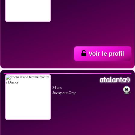
Voir le profil
VOIR LES PHOTOS
atalanta9
34 ans
Juvisy-sur-Orge