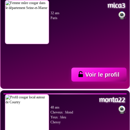
mica3
32 ans
Paris
Voir le profil
VOIR LES PHOTOS
monta22
48 ans
Cheveux : blond
Yeux : bleu
Chessy