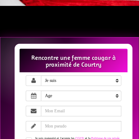
Rencontre une femme cougar à
proximité de Courtry
Je suis majeur(e) et j'accepte les
CGUV
et la
Politique de vie privée