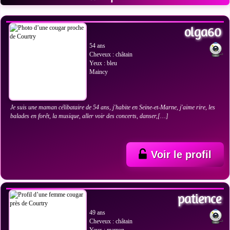
VOIR LES PHOTOS
olga60
54 ans
Cheveux : châtain
Yeux : bleu
Maincy
Je suis une maman célibataire de 54 ans, j'habite en Seine-et-Marne, j'aime rire, les
balades en forêt, la musique, aller voir des concerts, danser,[…]
Voir le profil
VOIR LES PHOTOS
patience
49 ans
Cheveux : châtain