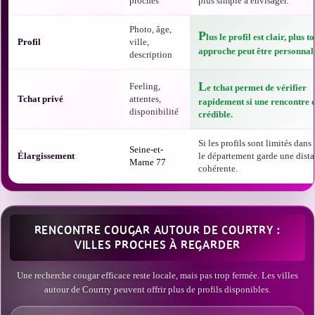
proches
plus simple à envisager.
Photo, âge,
P
lus le profil est clair, plus t
Profil
ville,
approche peut être personnali
description
L
Feeling,
e tchat permet de vérifier
Tchat privé
attentes,
rapidement si une rencontre e
disponibilité
crédible.
Si les profils sont limités dans t
Seine-et-
Élargissement
le département garde une dist
Marne 77
cohérente.
RENCONTRE COUGAR AUTOUR DE COURTRY :
VILLES PROCHES À REGARDER
Une recherche cougar efficace reste locale, mais pas trop fermée. Les villes
autour de Courtry peuvent offrir plus de profils disponibles.