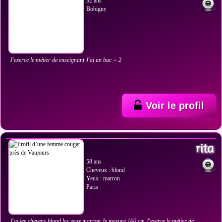
32 ans
Bobigny
J'exerce le métier de enseignant J'ai un bac + 2
Voir le profil
VOIR LES PHOTOS
rita
58 ans
Cheveux : blond
Yeux : marron
Paris
J'ai les cheveux blond les yeux marron Je mesure 160 cm J'exerce le métier de