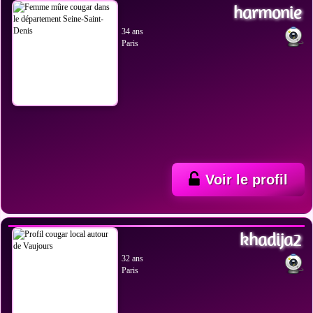
harmonie
34 ans
Paris
Voir le profil
VOIR LES PHOTOS
khadija2
32 ans
Paris