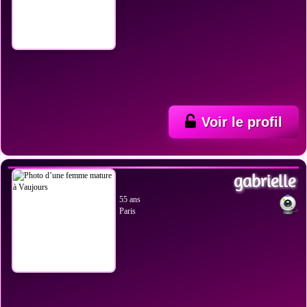
Voir le profil
VOIR LES PHOTOS
gabrielle
55 ans
Paris