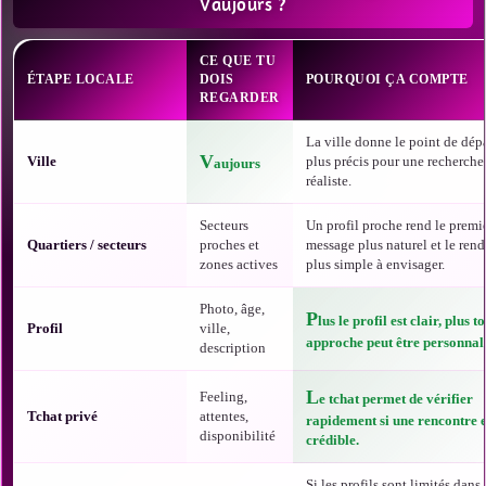
Vaujours ?
CE QUE TU
ÉTAPE LOCALE
DOIS
POURQUOI ÇA COMPTE
REGARDER
La ville donne le point de dépa
V
Ville
plus précis pour une recherche
aujours
réaliste.
Secteurs
Un profil proche rend le premi
Quartiers / secteurs
proches et
message plus naturel et le ren
zones actives
plus simple à envisager.
Photo, âge,
P
lus le profil est clair, plus t
Profil
ville,
approche peut être personnali
description
L
Feeling,
e tchat permet de vérifier
Tchat privé
attentes,
rapidement si une rencontre e
disponibilité
crédible.
Si les profils sont limités dans t