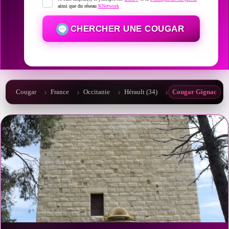
ainsi que du réseau
KNetwork
CHERCHER UNE COUGAR
Cougar
France
Occitanie
Hérault (34)
Cougar Gignac