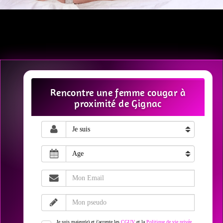
Rencontre une femme cougar à
proximité de Gignac
Je suis majeur(e) et j'accepte les
CGUV
et la
Politique de vie privée