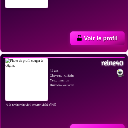
Voir le profil
VOIR LES PHOTOS
reine40
45 ans
Cheveux : châtain
Yeux : marron
Brive-la-Gaillarde
A la recherche de l amant idéal 🙄😅