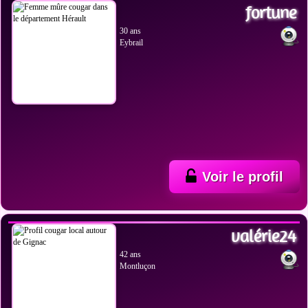
fortune
30 ans
Eybrail
Voir le profil
VOIR LES PHOTOS
valérie24
42 ans
Montluçon