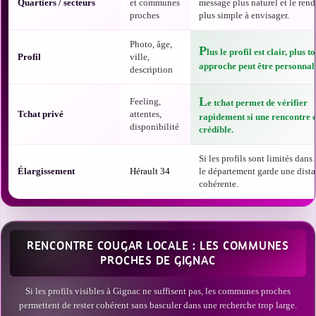
Quartiers / secteurs
et communes
message plus naturel et le ren
proches
plus simple à envisager.
Photo, âge,
P
lus le profil est clair, plus t
Profil
ville,
approche peut être personnali
description
L
Feeling,
e tchat permet de vérifier
Tchat privé
attentes,
rapidement si une rencontre e
disponibilité
crédible.
Si les profils sont limités dans t
Élargissement
Hérault 34
le département garde une dist
cohérente.
RENCONTRE COUGAR LOCALE : LES COMMUNES
PROCHES DE GIGNAC
Si les profils visibles à Gignac ne suffisent pas, les communes proches
permettent de rester cohérent sans basculer dans une recherche trop large.